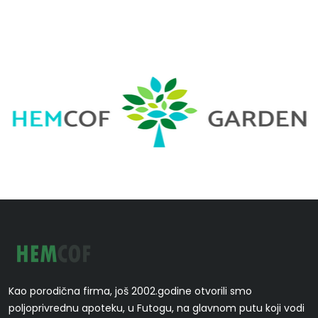
Kao porodična firma, još 2002.godine otvorili smo
poljoprivrednu apoteku, u Futogu, na glavnom putu koji vodi