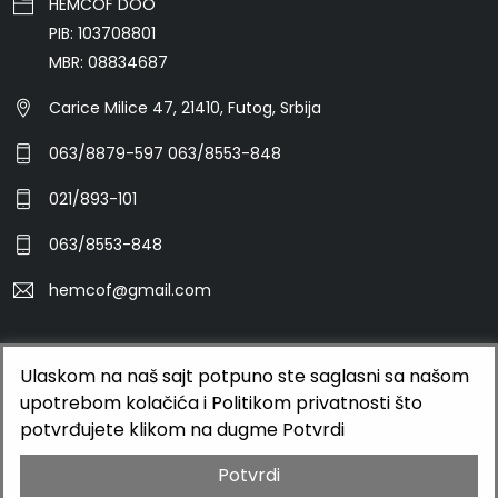
HEMCOF DOO
PIB: 103708801
MBR: 08834687
Carice Milice 47, 21410, Futog, Srbija
063/8879-597 063/8553-848
021/893-101
063/8553-848
hemcof@gmail.com
©2026 HEMCOF DOO
Ulaskom na naš sajt potpuno ste saglasni sa našom
upotrebom kolačića i Politikom privatnosti što
BUTOBU - Izrada web sajta i internet prodavnice, optimizacija
potvrđujete klikom na dugme Potvrdi
sajtova, web marketing
Potvrdi