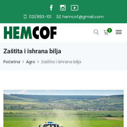
021/893-101
hemcof@gmail.com
0
Zaštita i ishrana bilja
Početna
Agro
Zaštita i ishrana bilja