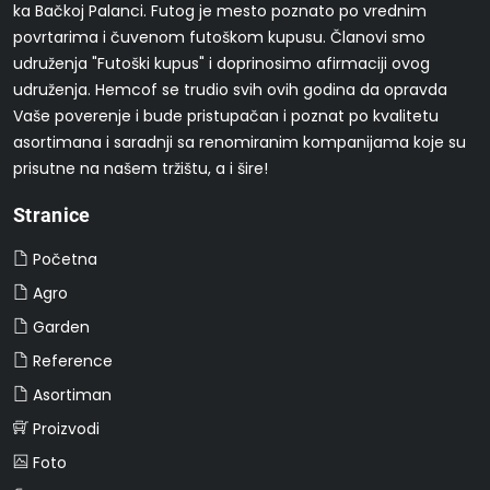
ka Bačkoj Palanci. Futog je mesto poznato po vrednim
povrtarima i čuvenom futoškom kupusu. Članovi smo
udruženja "Futoški kupus" i doprinosimo afirmaciji ovog
udruženja. Hemcof se trudio svih ovih godina da opravda
Vaše poverenje i bude pristupačan i poznat po kvalitetu
asortimana i saradnji sa renomiranim kompanijama koje su
prisutne na našem tržištu, a i šire!
Stranice
Početna
Agro
Garden
Reference
Asortiman
Proizvodi
Foto