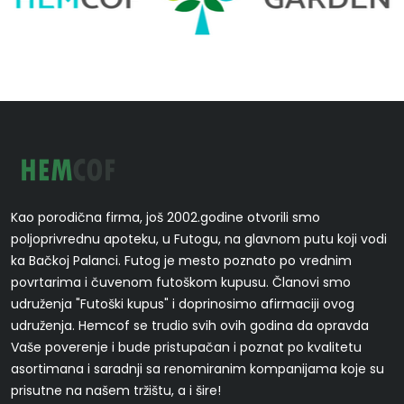
Kao porodična firma, još 2002.godine otvorili smo
poljoprivrednu apoteku, u Futogu, na glavnom putu koji vodi
ka Bačkoj Palanci. Futog je mesto poznato po vrednim
povrtarima i čuvenom futoškom kupusu. Članovi smo
udruženja "Futoški kupus" i doprinosimo afirmaciji ovog
udruženja. Hemcof se trudio svih ovih godina da opravda
Vaše poverenje i bude pristupačan i poznat po kvalitetu
asortimana i saradnji sa renomiranim kompanijama koje su
prisutne na našem tržištu, a i šire!