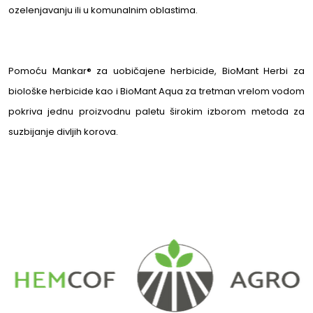
ozelenjavanju ili u komunalnim oblastima.
Pomoću Mankar® za uobičajene herbicide, BioMant Herbi za
biološke herbicide kao i BioMant Aqua za tretman vrelom vodom
pokriva jednu proizvodnu paletu širokim izborom metoda za
suzbijanje divljih korova.