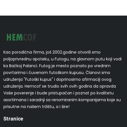
Kao porodična firma, još 2002.godine otvorili smo
poljoprivrednu apoteku, u Futogu, na glavnom putu koji vodi
ka Bačkoj Palanci. Futog je mesto poznato po vrednim
povrtarima i čuvenom futoškom kupusu. Članovi smo
udruženja "Futoški kupus" i doprinosimo afirmaciji ovog
udruženja. Hemcof se trudio svih ovih godina da opravda
Vaše poverenje i bude pristupačan i poznat po kvalitetu
asortimana i saradnji sa renomiranim kompanijama koje su
prisutne na našem tržištu, a i šire!
Stranice