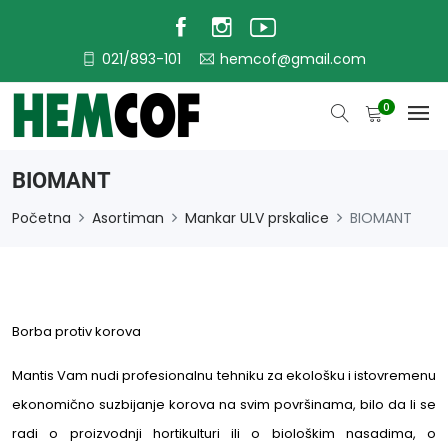
021/893-101
hemcof@gmail.com
0
BIOMANT
Početna
Asortiman
Mankar ULV prskalice
BIOMANT
Borba protiv korova
Mantis Vam nudi profesionalnu tehniku za ekološku i istovremenu
ekonomično suzbijanje korova na svim površinama, bilo da li se
radi o proizvodnji hortikulturi ili o biološkim nasadima, o