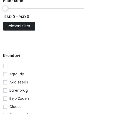
Filter cene
RSD 0 - RSD 0
Primeni filter
Brendovi
Agro-tip
Axia seeds
Barenbrug
Bejo Zaden
Clause