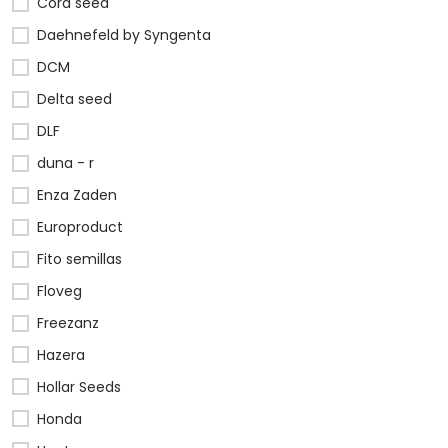
Cora seed
Daehnefeld by Syngenta
DCM
Delta seed
DLF
duna - r
Enza Zaden
Europroduct
Fito semillas
Floveg
Freezanz
Hazera
Hollar Seeds
Honda