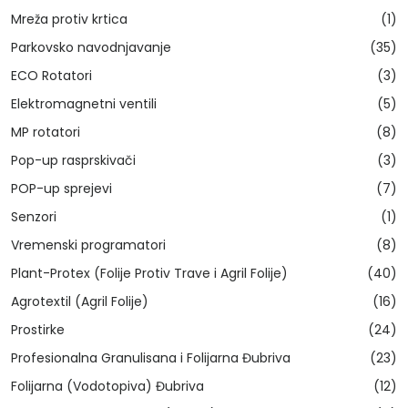
Mreža protiv krtica
(1)
Parkovsko navodnjavanje
(35)
ECO Rotatori
(3)
Elektromagnetni ventili
(5)
MP rotatori
(8)
Pop-up rasprskivači
(3)
POP-up sprejevi
(7)
Senzori
(1)
Vremenski programatori
(8)
Plant-Protex (Folije Protiv Trave i Agril Folije)
(40)
Agrotextil (Agril Folije)
(16)
Prostirke
(24)
Profesionalna Granulisana i Folijarna Đubriva
(23)
Folijarna (Vodotopiva) Đubriva
(12)