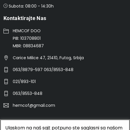
Subota: 08:00 - 14:30h
Kontaktirajte Nas
HEMCOF DOO
PIB: 103708801
MBR: 08834687
Carice Milice 47, 21410, Futog, Srbija
063/8879-597 063/8553-848
021/893-101
063/8553-848
hemcof@gmail.com
©2026 HEMCOF DOO
Ulaskom na naš sajt potpuno ste saglasni sa našom