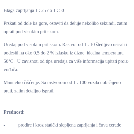
Blaga zaprljanja 1 : 25 do 1 : 50
Prskati od dole ka gore, ostaviti da deluje nekoliko sekundi, zatim
oprati pod visokim pritiskom.
Uređaj pod visokim pritiskom: Rastvor od 1 : 10 štedljivo usisati i
podesiti na oko 0,5 do 2 % izlasku iz dizne, idealna temperatura
50°C. U zavisnoti od tipa uređaja za više informacija upitati proiz-
vođača.
Manuelno čišćenje: Sa rastvorom od 1 : 100 vozila uobičajeno
prati, zatim detaljno isprati.
Prednosti:
- prodire i kroz statički slepljena zaprljanja i čuva cerade