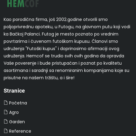
Kao porodična firma, još 2002.godine otvorili smo
poljoprivrednu apoteku, u Futogu, na glavnom putu koji vodi
ka Bačkoj Palanci. Futog je mesto poznato po vrednim
povrtarima i čuvenom futoškom kupusu. Članovi smo
udruženja "Futoški kupus" i doprinosimo afirmaciji ovog
udruženja. Hemcof se trudio svih ovih godina da opravda
Vaše poverenje i bude pristupačan i poznat po kvalitetu
asortimana i saradnji sa renomiranim kompanijama koje su
prisutne na našem tržištu, a i šire!
Stranice
Početna
Agro
Garden
Reference