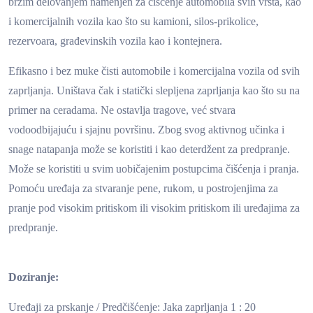
brzim delovanjem namenjen za čiščenje automobila svih vrsta, kao
i komercijalnih vozila kao što su kamioni, silos-prikolice,
rezervoara, građevinskih vozila kao i kontejnera.
Efikasno i bez muke čisti automobile i komercijalna vozila od svih
zaprljanja. Uništava čak i statički slepljena zaprljanja kao što su na
primer na ceradama. Ne ostavlja tragove, već stvara
vodoodbijajuću i sjajnu površinu. Zbog svog aktivnog učinka i
snage natapanja može se koristiti i kao deterdžent za predpranje.
Može se koristiti u svim uobičajenim postupcima čišćenja i pranja.
Pomoću uređaja za stvaranje pene, rukom, u postrojenjima za
pranje pod visokim pritiskom ili visokim pritiskom ili uređajima za
predpranje.
Doziranje:
Uređaji za prskanje / Predčišćenje: Jaka zaprljanja 1 : 20