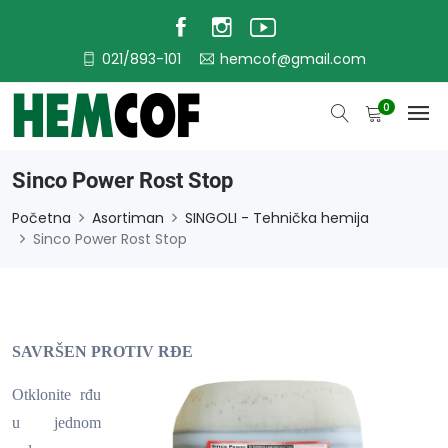
021/893-101
hemcof@gmail.com
0
Sinco Power Rost Stop
Početna
Asortiman
SINGOLI - Tehnička hemija
Sinco Power Rost Stop
SAVRŠEN PROTIV RĐE
Otklonite rđu
u jednom