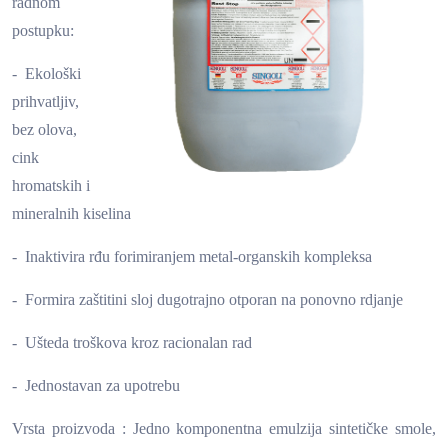
radnom
postupku:
- Ekološki
prihvatljiv,
bez olova,
cink
hromatskih i
mineralnih kiselina
- Inaktivira rđu forimiranjem metal-organskih kompleksa
- Formira zaštitini sloj dugotrajno otporan na ponovno rdjanje
- Ušteda troškova kroz racionalan rad
- Jednostavan za upotrebu
Vrsta proizvoda : Jedno komponentna emulzija sintetičke smole,