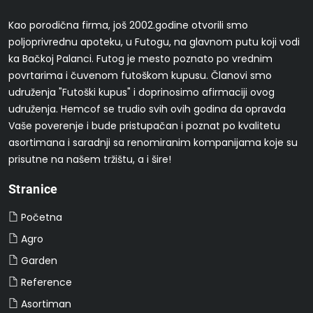
Kao porodična firma, još 2002.godine otvorili smo
poljoprivrednu apoteku, u Futogu, na glavnom putu koji vodi
ka Bačkoj Palanci. Futog je mesto poznato po vrednim
povrtarima i čuvenom futoškom kupusu. Članovi smo
udruženja "Futoški kupus" i doprinosimo afirmaciji ovog
udruženja. Hemcof se trudio svih ovih godina da opravda
Vaše poverenje i bude pristupačan i poznat po kvalitetu
asortimana i saradnji sa renomiranim kompanijama koje su
prisutne na našem tržištu, a i šire!
Stranice
Početna
Agro
Garden
Reference
Asortiman