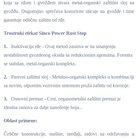
koja sa rđom i gvožđem stvara metal-organski zaštitini sloj na
gvožđu. Dugotrajno sprečava korozivne uticaje na gvožđe i time
garantuje odličnu zaštitu od rđe.
Trostruki efekat Sinco Power Rost Stop
1.
Inaktivacija rđe - Ovaj metod zasniva se na smanjenju
nestabilnosti gvozdenog oksida sa redukcionim agensima. Formira
se stabilan, metal-organski kompleks.
2.
Pasivni zaštitni sloj - Metalno-organski kompleks u kombinaciji
sa novim, otpornim vezivnim sistemom pruža zaštitu od korozije.
3.
Osnovni premaz - Crni, organometalni zaštitni premaz je
idealna osnova za dalje nanošenje boja...
Oblast primene:
Čelične konstrukcije, mašine, uređaji, radovi na održavanju u