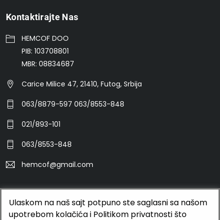
Kontaktirajte Nas
HEMCOF DOO
PIB: 103708801
MBR: 08834687
Carice Milice 47, 21410, Futog, Srbija
063/8879-597 063/8553-848
021/893-101
063/8553-848
hemcof@gmail.com
©2026 HEMCOF DOO
Ulaskom na naš sajt potpuno ste saglasni sa našom
upotrebom kolačića i Politikom privatnosti što
BUTOBU - Izrada web sajta i internet prodavnice, optimizacija