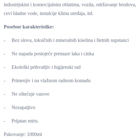
industrijskim i komercijalnim oblatima, vozila, održavanje brodova,
cevi hladne vode, instalcije klima uređaja, itd.
Posebne karakteristike:
- Bez olova, toksičnih i mineralnih kiselina i štetnih supstanci
- Ne napada postojeće premaze laka i cinka
- Ekološki prihvatljiv i higijenski rad
- Primenjiv i na vlažnom radnom komadu
- Ne oštećuje varove
- Nezapaljivo
- Prijatan miris.
Pakovanje: 1000ml