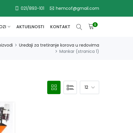
021/893-101
hemcof@gmail.com
0
OZI
AKTUELNOSTI
KONTAKT
oizvodi
Uređaji za tretiranje korova u redovima
Mankar (stranica 1)