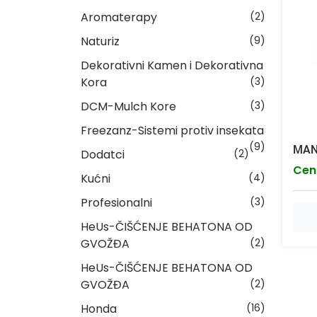
Aromaterapy
(2)
Naturiz
(9)
Dekorativni Kamen i Dekorativna
Kora
(3)
DCM-Mulch Kore
(3)
Freezanz-Sistemi protiv insekata
(9)
MAN
Dodatci
(2)
Cen
Kućni
(4)
Profesionalni
(3)
HeUs-ČIŠĆENJE BEHATONA OD
GVOŽĐA
(2)
HeUs-ČIŠĆENJE BEHATONA OD
GVOŽĐA
(2)
Honda
(16)