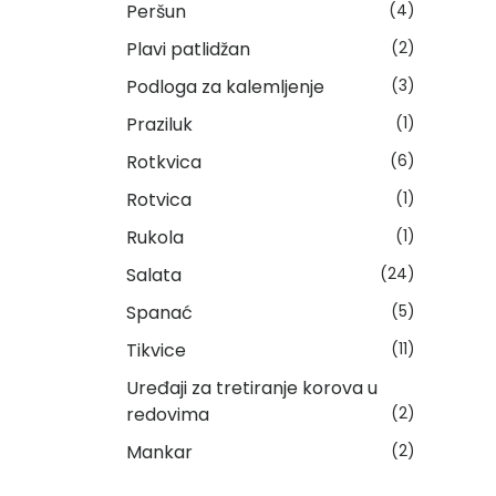
Peršun
(4)
Plavi patlidžan
(2)
Podloga za kalemljenje
(3)
Praziluk
(1)
Rotkvica
(6)
Rotvica
(1)
Rukola
(1)
Salata
(24)
Spanać
(5)
Tikvice
(11)
Uređaji za tretiranje korova u
redovima
(2)
Mankar
(2)