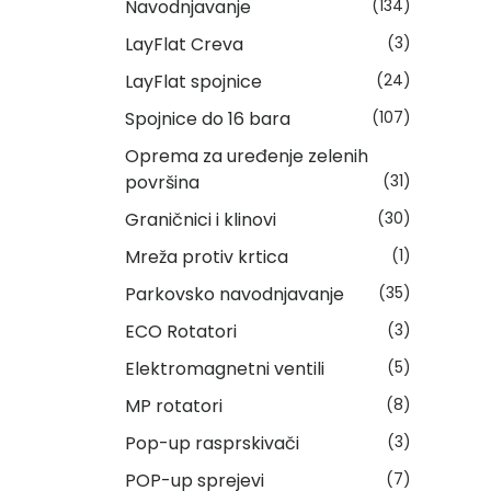
Navodnjavanje
(134)
LayFlat Creva
(3)
LayFlat spojnice
(24)
Spojnice do 16 bara
(107)
Oprema za uređenje zelenih
površina
(31)
Graničnici i klinovi
(30)
Mreža protiv krtica
(1)
Parkovsko navodnjavanje
(35)
ECO Rotatori
(3)
Elektromagnetni ventili
(5)
MP rotatori
(8)
Pop-up rasprskivači
(3)
POP-up sprejevi
(7)