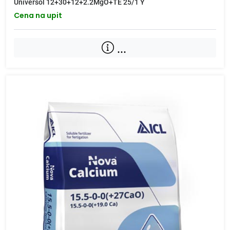
Universol 12+30+12+2.2MgO+TE 25/1 Y
Cena na upit
...