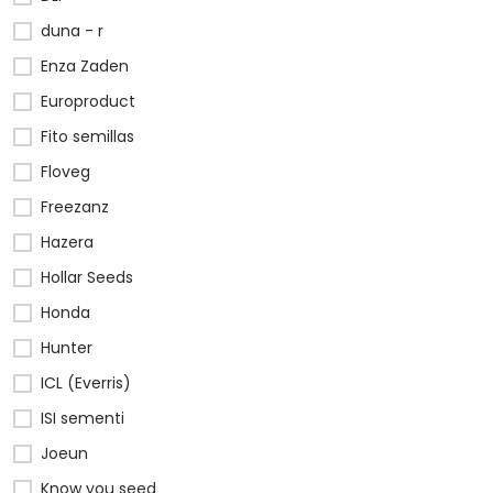
duna - r
Enza Zaden
Europroduct
Fito semillas
Floveg
Freezanz
Hazera
Hollar Seeds
Honda
Hunter
ICL (Everris)
ISI sementi
Joeun
Know you seed