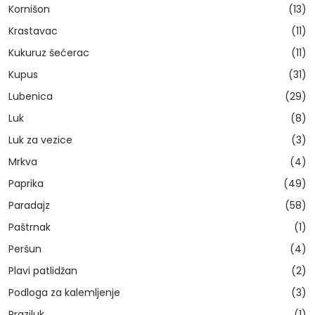
Kornišon
(13)
Krastavac
(11)
Kukuruz šećerac
(11)
Kupus
(31)
Lubenica
(29)
Luk
(8)
Luk za vezice
(3)
Mrkva
(4)
Paprika
(49)
Paradajz
(58)
Paštrnak
(1)
Peršun
(4)
Plavi patlidžan
(2)
Podloga za kalemljenje
(3)
Praziluk
(1)