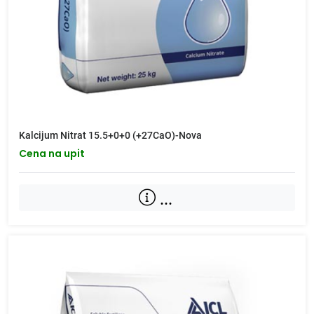
Kalcijum Nitrat 15.5+0+0 (+27CaO)-Nova
Cena na upit
...