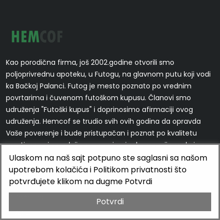
Kao porodična firma, još 2002.godine otvorili smo
poljoprivrednu apoteku, u Futogu, na glavnom putu koji vodi
ka Bačkoj Palanci. Futog je mesto poznato po vrednim
povrtarima i čuvenom futoškom kupusu. Članovi smo
udruženja "Futoški kupus" i doprinosimo afirmaciji ovog
udruženja. Hemcof se trudio svih ovih godina da opravda
Vaše poverenje i bude pristupačan i poznat po kvalitetu
asortimana i saradnji sa renomiranim kompanijama koje su
prisutne na našem tržištu, a i šire!
Ulaskom na naš sajt potpuno ste saglasni sa našom
upotrebom kolačića i Politikom privatnosti što
Stranice
potvrđujete klikom na dugme Potvrdi
Početna
Potvrdi
Agro