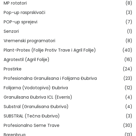
MP rotatori
(8)
Pop-up rasprskivači
(3)
POP-up sprejevi
(7)
Senzori
(1)
Vremenski programatori
(8)
Plant-Protex (Folije Protiv Trave i Agril Folije)
(40)
Agrotextil (Agril Folije)
(16)
Prostirke
(24)
Profesionalna Granulisana i Folijarna Đubriva
(23)
Folijarna (Vodotopiva) Đubriva
(12)
Granulisana Đubriva ICL (Everris)
(4)
Substral (Granulisana Đubriva)
(4)
SUBSTRAL (Tečna Đubriva)
(3)
Profesionalno Seme Trave
(30)
Barenbrug
(13)