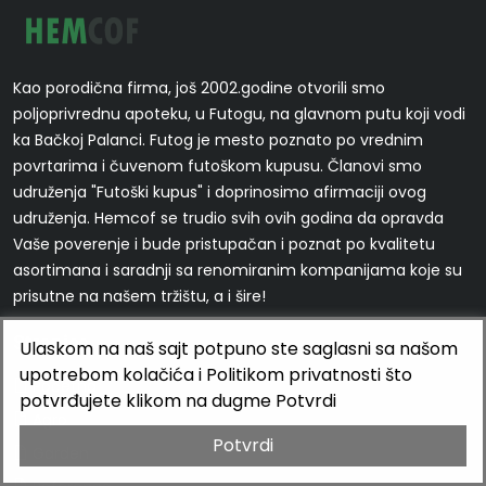
Kao porodična firma, još 2002.godine otvorili smo
poljoprivrednu apoteku, u Futogu, na glavnom putu koji vodi
ka Bačkoj Palanci. Futog je mesto poznato po vrednim
povrtarima i čuvenom futoškom kupusu. Članovi smo
udruženja "Futoški kupus" i doprinosimo afirmaciji ovog
udruženja. Hemcof se trudio svih ovih godina da opravda
Vaše poverenje i bude pristupačan i poznat po kvalitetu
asortimana i saradnji sa renomiranim kompanijama koje su
prisutne na našem tržištu, a i šire!
Stranice
Ulaskom na naš sajt potpuno ste saglasni sa našom
upotrebom kolačića i Politikom privatnosti što
Početna
potvrđujete klikom na dugme Potvrdi
Agro
Potvrdi
Garden