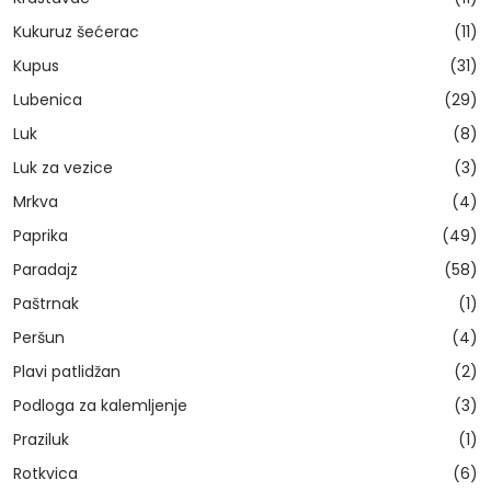
Kukuruz šećerac
(11)
Kupus
(31)
Lubenica
(29)
Luk
(8)
Luk za vezice
(3)
Mrkva
(4)
Paprika
(49)
Paradajz
(58)
Paštrnak
(1)
Peršun
(4)
Plavi patlidžan
(2)
Podloga za kalemljenje
(3)
Praziluk
(1)
Rotkvica
(6)