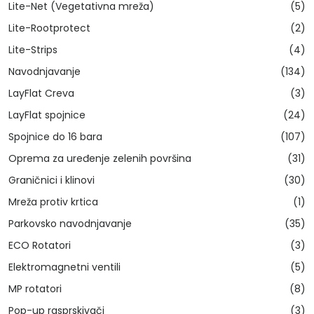
Lite-Net (Vegetativna mreža)
(5)
Lite-Rootprotect
(2)
Lite-Strips
(4)
Navodnjavanje
(134)
LayFlat Creva
(3)
LayFlat spojnice
(24)
Spojnice do 16 bara
(107)
Oprema za uređenje zelenih površina
(31)
Graničnici i klinovi
(30)
Mreža protiv krtica
(1)
Parkovsko navodnjavanje
(35)
ECO Rotatori
(3)
Elektromagnetni ventili
(5)
MP rotatori
(8)
Pop-up rasprskivači
(3)