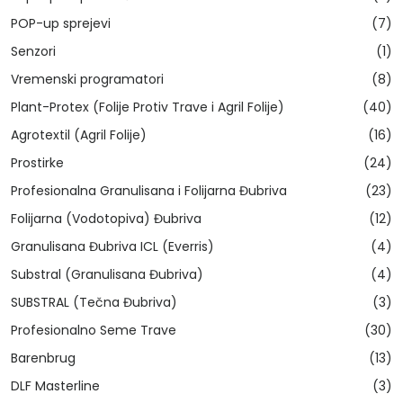
POP-up sprejevi
(7)
Senzori
(1)
Vremenski programatori
(8)
Plant-Protex (Folije Protiv Trave i Agril Folije)
(40)
Agrotextil (Agril Folije)
(16)
Prostirke
(24)
Profesionalna Granulisana i Folijarna Đubriva
(23)
Folijarna (Vodotopiva) Đubriva
(12)
Granulisana Đubriva ICL (Everris)
(4)
Substral (Granulisana Đubriva)
(4)
SUBSTRAL (Tečna Đubriva)
(3)
Profesionalno Seme Trave
(30)
Barenbrug
(13)
DLF Masterline
(3)