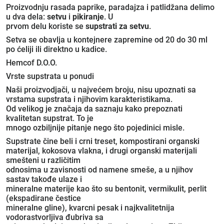
Proizvodnju rasada paprike, paradajza i patlidžana delimo
u dva dela:
setvu
i
pikiranje
. U
prvom delu koriste se
supstrati za setvu
.
Setva se obavlja u kontejnere zapremine od 20 do 30 ml
po ćeliji ili direktno u kadice.
Hemcof D.O.O.
Vrste supstrata u ponudi
Naši proizvodjači, u najvećem broju, nisu upoznati sa
vrstama supstrata i njihovim karakteristikama.
Od velikog je značaja da saznaju kako prepoznati
kvalitetan supstrat. To je
mnogo ozbiljnije pitanje nego što pojedinici misle.
Supstrate čine beli i crni treset, kompostirani organski
materijal, kokosova vlakna, i drugi organski materijali
smešteni u različitim
odnosima u zavisnosti od namene smeše, a u njihov
sastav takođe ulaze i
mineralne materije kao što su bentonit, vermikulit, perlit
(ekspadirane čestice
mineralne gline), kvarcni pesak i najkvalitetnija
vodorastvorljiva đubriva sa