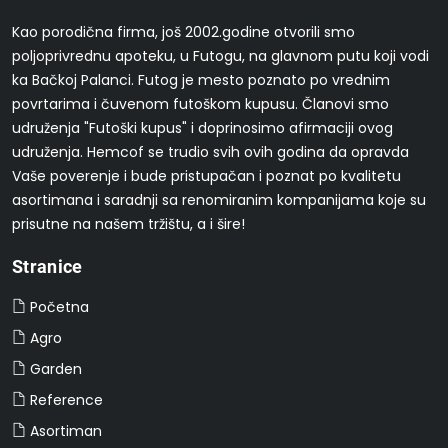
Kao porodična firma, još 2002.godine otvorili smo
poljoprivrednu apoteku, u Futogu, na glavnom putu koji vodi
ka Bačkoj Palanci. Futog je mesto poznato po vrednim
povrtarima i čuvenom futoškom kupusu. Članovi smo
udruženja "Futoški kupus" i doprinosimo afirmaciji ovog
udruženja. Hemcof se trudio svih ovih godina da opravda
Vaše poverenje i bude pristupačan i poznat po kvalitetu
asortimana i saradnji sa renomiranim kompanijama koje su
prisutne na našem tržištu, a i šire!
Stranice
Početna
Agro
Garden
Reference
Asortiman