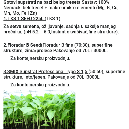
Gotovi supstrati na bazi belog treseta
Sastav: 100%
Nemački beli treset + makro imikro elementi (Mg, B, Cu,
Mn, Mo, Fe i Zn)
1.TKS 1 SEED 225L
(TKS 1)
Za
setvu semena
, ožiljavanje, sadnja u saksije manjeg
prečnika, (pH 5.2 – 6.0,Instant okvašivač,fine strukture).
2.Floradur B Seed
(Floradur B fine (70:30),
super fine
strukture, zima/proleće
Pakovanje od 70L i 3000L.
Za kontejnersku proizvodnju.
3.SMIX Supstrat Professional Typo S 1,5
(50:50), superfine
strukture, leto/jesen. Pakovanje od 70L i3000L
Za kontejnersku proizvodnju.