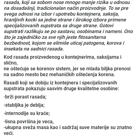
rasada, koji sa sobom nose mnogo manje rizika u odnosu
na dosadašnji, tradicionalan način proizvodnje. To se pre
svega odnosi na izbor i upotrebu kontejnera, saksija,
hranljivih kocki sa jedne strane i širokog izbora primene
specijalizovanih supstrata sa druge strane. Gotovi
supstrati razlikuju se po sastavu, osobinama i nameni. Ono
što je zajedničko za sve njih jeste fitosanitarna
bezbednost, kojom se elimiše uticaj patogena, korova i
insekata na sadnici rasada.
Kod rasada proizvedenog u kontejnerima, saksijama i
slično,
ne oštećuje se korenov sistem, jer se mlada biljka prenosi
na sadno mesto bez mehaničkih oštećenja korena.
Rasadi koji se dobiju iz kontejnera i specijalizovanih
supstrata pokazuju sasvim druge kvalitetne osobine:
-brži porast rasada;
-stabljika je deblja;
-internodije su kraće;
-lisna površina je veca,
-ukupna sveža masa kao i sadržaj suve materije su znatno
veći.