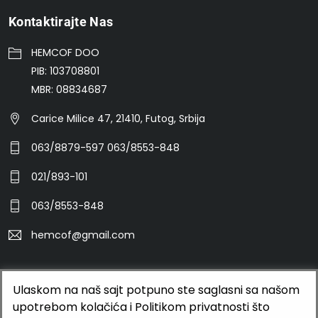
Kontaktirajte Nas
HEMCOF DOO
PIB: 103708801
MBR: 08834687
Carice Milice 47, 21410, Futog, Srbija
063/8879-597 063/8553-848
021/893-101
063/8553-848
hemcof@gmail.com
Ulaskom na naš sajt potpuno ste saglasni sa našom
©2026 HEMCOF DOO
upotrebom kolačića i Politikom privatnosti što
BUTOBU - Izrada web sajta i internet prodavnice, optimizacija