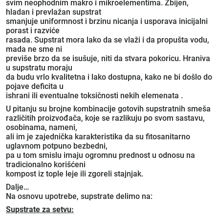
svim neophodnim makro i mikroelementima. Zbijen,
hladan i prevlažan supstrat
smanjuje uniformnost i brzinu nicanja i usporava inicijalni
porast i razviće
rasada. Supstrat mora lako da se vlaži i da propušta vodu,
mada ne sme ni
previše brzo da se isušuje, niti da stvara pokoricu. Hraniva
u supstratu moraju
da budu vrlo kvalitetna i lako dostupna, kako ne bi došlo do
pojave deficita u
ishrani ili eventualne toksičnosti nekih elemenata .
U pitanju su brojne kombinacije gotovih supstratnih smeša
različitih proizvođača, koje se razlikuju po svom sastavu,
osobinama, nameni,
ali im je zajednička karakteristika da su fitosanitarno
uglavnom potpuno bezbedni,
pa u tom smislu imaju ogromnu prednost u odnosu na
tradicionalno korišćeni
kompost iz tople leje ili zgoreli stajnjak.
Dalje…
Na osnovu upotrebe, supstrate delimo na:
Supstrate za setvu: