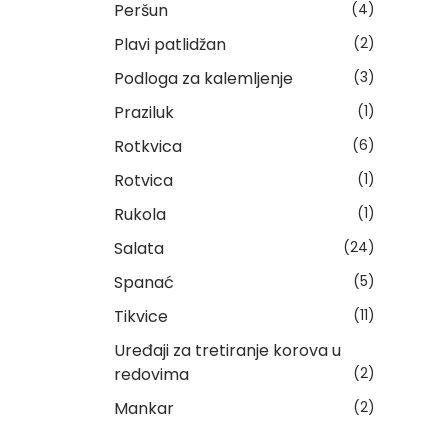
Peršun
(4)
Plavi patlidžan
(2)
Podloga za kalemljenje
(3)
Praziluk
(1)
Rotkvica
(6)
Rotvica
(1)
Rukola
(1)
Salata
(24)
Spanać
(5)
Tikvice
(11)
Uređaji za tretiranje korova u
redovima
(2)
Mankar
(2)