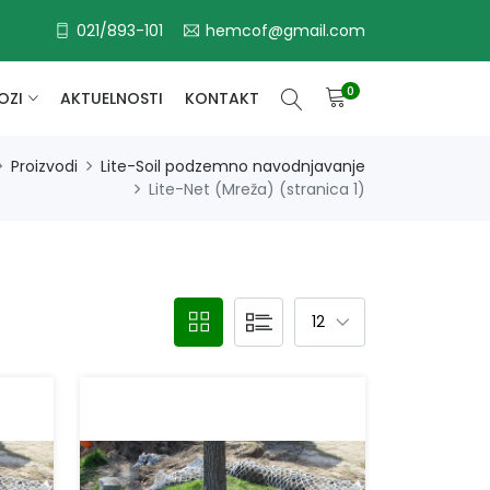
021/893-101
hemcof@gmail.com
0
OZI
AKTUELNOSTI
KONTAKT
Proizvodi
Lite-Soil podzemno navodnjavanje
Lite-Net (Mreža) (stranica 1)