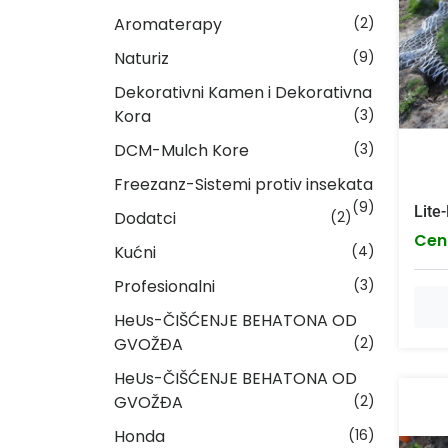
Aromaterapy
(2)
Naturiz
(9)
Dekorativni Kamen i Dekorativna
Kora
(3)
DCM-Mulch Kore
(3)
Freezanz-Sistemi protiv insekata
(9)
Lite
Dodatci
(2)
Cen
Kućni
(4)
Profesionalni
(3)
HeUs-ČIŠĆENJE BEHATONA OD
GVOŽĐA
(2)
HeUs-ČIŠĆENJE BEHATONA OD
GVOŽĐA
(2)
Honda
(16)