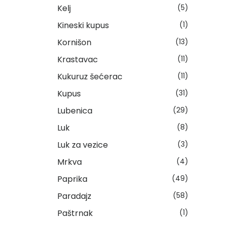
Kelj
(5)
Kineski kupus
(1)
Kornišon
(13)
Krastavac
(11)
Kukuruz šećerac
(11)
Kupus
(31)
Lubenica
(29)
Luk
(8)
Luk za vezice
(3)
Mrkva
(4)
Paprika
(49)
Paradajz
(58)
Paštrnak
(1)