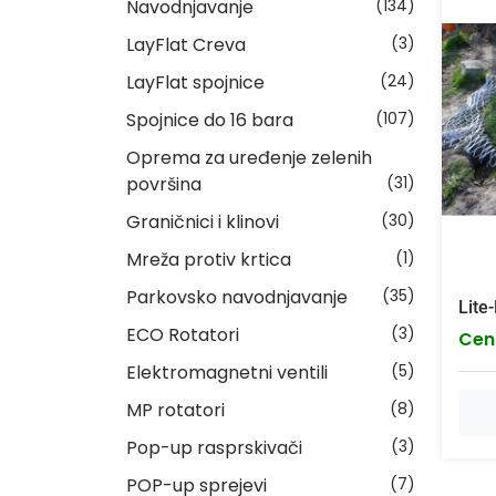
Navodnjavanje
(134)
LayFlat Creva
(3)
LayFlat spojnice
(24)
Spojnice do 16 bara
(107)
Oprema za uređenje zelenih
površina
(31)
Graničnici i klinovi
(30)
Mreža protiv krtica
(1)
Parkovsko navodnjavanje
(35)
Lite
ECO Rotatori
(3)
Cen
Elektromagnetni ventili
(5)
MP rotatori
(8)
Pop-up rasprskivači
(3)
POP-up sprejevi
(7)