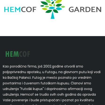
Kao porodična firma, još 2002.godine otvorili smo
poljoprivrednu apoteku, u Futogu, na glavnom putu koji vodi
ka Bačkoj Palanci. Futog je mesto poznato po vrednim
povrtarima i čuvenom futoškom kupusu. Članovi smo
udruženja "Futoški kupus" i doprinosimo afirmaciji ovog
udruženja. Hemcof se trudio svih ovih godina da opravda
Vaše poverenje i bude pristupačan i poznat po kvalitetu