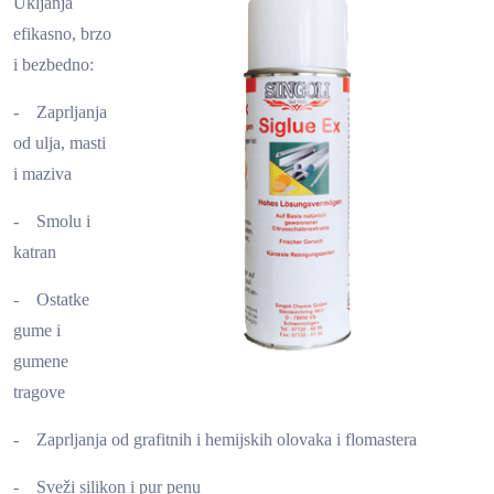
Ukljanja
efikasno, brzo
i bezbedno:
- Zaprljanja
od ulja, masti
i maziva
- Smolu i
katran
- Ostatke
gume i
gumene
tragove
- Zaprljanja od grafitnih i hemijskih olovaka i flomastera
- Sveži silikon i pur penu