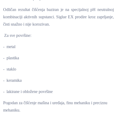
Odličan rezultat čišćenja baziran je na specijalnoj pH neutralnoj
kombinaciji aktivnih supstanci. Siglue EX prodire kroz zaprljanje,
čisti snažno i nije korozivan.
Za sve površine:
- metal
- plastika
- staklo
- keramika
- lakirane i obložene površine
Pogodan za čišćenje mašina i uređaja, finu mehaniku i preciznu
mehaniku.