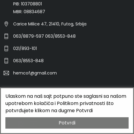
PIB: 103708801
MBR: 08834687
Carice Milice 47, 21410, Futog, Srbija
063/8879-597 063/8553-848
021/893-101
063/8553-848
hemcof@gmail.com
©2026 HEMCOF DOO
Ulaskom na naš sajt potpuno ste saglasni sa našom
upotrebom kolačića i Politikom privatnosti što
BUTOBU - Izrada web sajta i internet prodavnice, optimizacija
potvrđujete klikom na dugme Potvrdi
sajtova, web marketing
Potvrdi