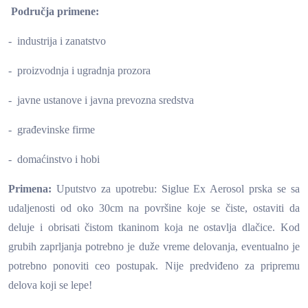
Područja primene:
- industrija i zanatstvo
- proizvodnja i ugradnja prozora
- javne ustanove i javna prevozna sredstva
- građevinske firme
- domaćinstvo i hobi
Primena:
Uputstvo za upotrebu: Siglue Ex Aerosol prska se sa
udaljenosti od oko 30cm na površine koje se čiste, ostaviti da
deluje i obrisati čistom tkaninom koja ne ostavlja dlačice. Kod
grubih zaprljanja potrebno je duže vreme delovanja, eventualno je
potrebno ponoviti ceo postupak. Nije predviđeno za pripremu
delova koji se lepe!