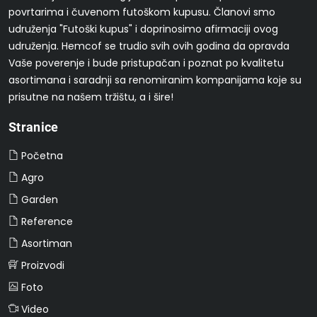
povrtarima i čuvenom futoškom kupusu. Članovi smo
udruženja "Futoški kupus" i doprinosimo afirmaciji ovog
udruženja. Hemcof se trudio svih ovih godina da opravda
Vaše poverenje i bude pristupačan i poznat po kvalitetu
asortimana i saradnji sa renomiranim kompanijama koje su
prisutne na našem tržištu, a i šire!
Stranice
Početna
Agro
Garden
Reference
Asortiman
Proizvodi
Foto
Video