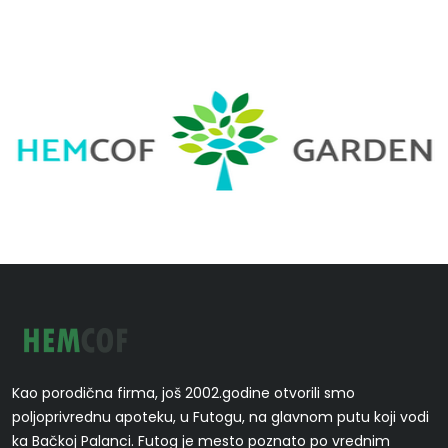
Kao porodična firma, još 2002.godine otvorili smo
poljoprivrednu apoteku, u Futogu, na glavnom putu koji vodi
ka Bačkoj Palanci. Futog je mesto poznato po vrednim