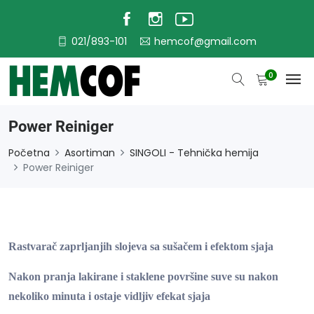
021/893-101
hemcof@gmail.com
0
Power Reiniger
Početna
Asortiman
SINGOLI - Tehnička hemija
Power Reiniger
Rastvarač zaprljanjih slojeva sa sušačem i efektom sjaja
Nakon pranja lakirane i staklene površine suve su nakon
nekoliko minuta i ostaje vidljiv efekat sjaja