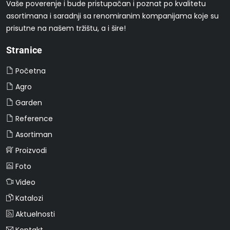
Vaše poverenje i bude pristupačan i poznat po kvalitetu
asortimana i saradnji sa renomiranim kompanijama koje su
prisutne na našem tržištu, a i šire!
Stranice
Početna
Agro
Garden
Reference
Asortiman
Proizvodi
Foto
Video
Katalozi
Aktuelnosti
Kontakt