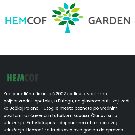
Kao porodična firma, još 2002.godine otvorili smo
poljoprivrednu apoteku, u Futogu, na glavnom putu koji vodi
ka Bačkoj Palanci. Futog je mesto poznato po vrednim
povrtarima i čuvenom futoškom kupusu. Članovi smo
udruženja "Futoški kupus" i doprinosimo afirmaciji ovog
udruženja. Hemcof se trudio svih ovih godina da opravda