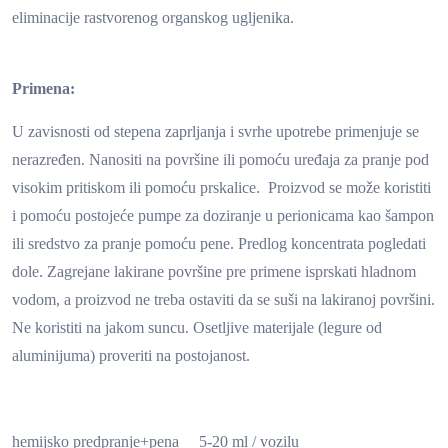
eliminacije rastvorenog organskog ugljenika.
Primena:
U zavisnosti od stepena zaprljanja i svrhe upotrebe primenjuje se
nerazređen. Nanositi na površine ili pomoću uređaja za pranje pod
visokim pritiskom ili pomoću prskalice. Proizvod se može koristiti
i pomoću postojeće pumpe za doziranje u perionicama kao šampon
ili sredstvo za pranje pomoću pene. Predlog koncentrata pogledati
dole. Zagrejane lakirane površine pre primene isprskati hladnom
vodom, a proizvod ne treba ostaviti da se suši na lakiranoj površini.
Ne koristiti na jakom suncu. Osetljive materijale (legure od
aluminijuma) proveriti na postojanost.
hemijsko predpranje+pena 5-20 ml / vozilu