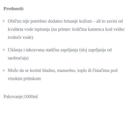
Prednosti:
Obično nije potrebno dodatno brisanje kožom – ali to zavisi od
kvaliteta vode ispiranja (na primer: količina kamenca kod velike
tvrdoće vode)
Uklanja i takozvana statična zaprljanja (sloj zaprljanja od
saobraćaja)
Može da se koristi hladno, manuelno, toplo ili čistačima pod
visokim pritiskom
Pakovanje:1000ml