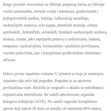
Blago penušav koncentrat za čiščenje prijatnog mirisa za čišćenje
vozila (automobila, teretnih vozila i autobusa), građevinskih i
pojloprivrednih mašina, kuhinja, baštenskog nameštaja,
saobraćajnih znakova, rolo kapija, plastičnih stolarija, roletni,
autobuskih, železničkih, avionskih, brodskih saobraćajnih sredstva,
motora, cerada, jako zaprljanih podova u radionicama, halama,
rampama i saobraćajnim, komunalnim i gradskim površinama,
voznim parkovima, kao i kompletnim građevinskim oblastima i
sličnom.
Odnos prema otpadnim vodama:
U primeni za koju je namenjen,
separator ulja neće biti pogođen. Pogodan je za upotrebu
prečistačima vode. Biološki je razgradiv u skladu sa odredbama i
regulativama deterdženta. Ne sadrži adsorbovane organske
halogena jedinjenja (AOX). Ne sadrži organske kompleksne
agense koji nakon 28 dana ne postižu od minimum 80% stepen