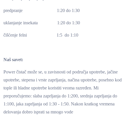
predpranje 1:20 do 1:30
uklanjanje insekata 1:20 do 1:30
čišćenje felni 1:5 do 1:10
Naš savet:
Power čistač može se, u zavisnosti od područja upotrebe, jačine
upotrebe, stepena i vrste zaprljanja, načina upotrebe, posebno kod
tople ili hladne upotrebe koristiti veoma razređen. Mi
preporučujemo: slaba zaprljanja do 1:200, srednja zaprljanja do
1:100, jaka zaprljanja od 1:30 - 1:50. Nakon kratkog vremena
delovanja dobro isprati sa mnogo vode