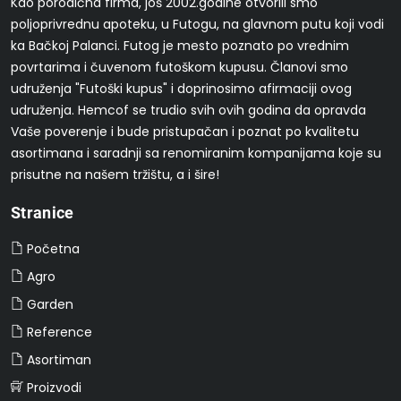
Kao porodična firma, još 2002.godine otvorili smo
poljoprivrednu apoteku, u Futogu, na glavnom putu koji vodi
ka Bačkoj Palanci. Futog je mesto poznato po vrednim
povrtarima i čuvenom futoškom kupusu. Članovi smo
udruženja "Futoški kupus" i doprinosimo afirmaciji ovog
udruženja. Hemcof se trudio svih ovih godina da opravda
Vaše poverenje i bude pristupačan i poznat po kvalitetu
asortimana i saradnji sa renomiranim kompanijama koje su
prisutne na našem tržištu, a i šire!
Stranice
Početna
Agro
Garden
Reference
Asortiman
Proizvodi