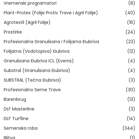
Vremenski programatori
(8)
Plant-Protex (Folije Protiv Trave i Agril Folije)
(40)
Agrotextil (Agril Folije)
(16)
Prostirke
(24)
Profesionalna Granulisana i Folijarna Đubriva
(23)
Folijarna (Vodotopiva) Đubriva
(12)
Granulisana Đubriva ICL (Everris)
(4)
Substral (Granulisana Đubriva)
(4)
SUBSTRAL (Tečna Đubriva)
(3)
Profesionalno Seme Trave
(30)
Barenbrug
(13)
DLF Masterline
(3)
DLF Turfline
(14)
Semenska roba
(344)
Blitva
(1)