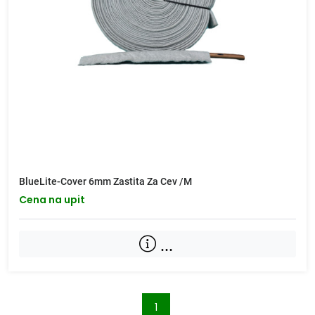
BlueLite-Cover 6mm Zastita Za Cev /M
Cena na upit
...
1