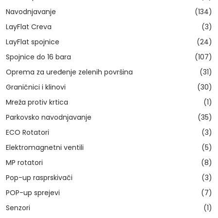
Navodnjavanje
(134)
LayFlat Creva
(3)
LayFlat spojnice
(24)
Spojnice do 16 bara
(107)
Oprema za uređenje zelenih površina
(31)
Graničnici i klinovi
(30)
Mreža protiv krtica
(1)
Parkovsko navodnjavanje
(35)
ECO Rotatori
(3)
Elektromagnetni ventili
(5)
MP rotatori
(8)
Pop-up rasprskivači
(3)
POP-up sprejevi
(7)
Senzori
(1)