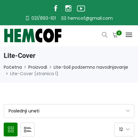
021/893-101
hemcof@gmail.com
0
Lite-Cover
Početna
Proizvodi
Lite-Soil podzemno navodnjavanje
Lite-Cover (stranica 1)