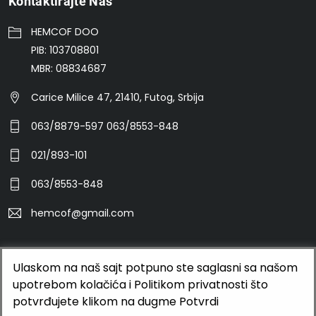
Kontaktirajte Nas
HEMCOF DOO
PIB: 103708801
MBR: 08834687
Carice Milice 47, 21410, Futog, Srbija
063/8879-597 063/8553-848
021/893-101
063/8553-848
hemcof@gmail.com
Ulaskom na naš sajt potpuno ste saglasni sa našom
©2026 HEMCOF DOO
upotrebom kolačića i Politikom privatnosti što
BUTOBU - Izrada web sajta i internet prodavnice, optimizacija
potvrđujete klikom na dugme Potvrdi
sajtova, web marketing