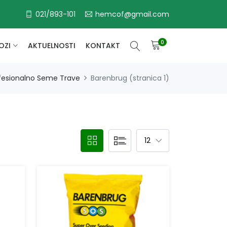
021/893-101
hemcof@gmail.com
0
OZI
AKTUELNOSTI
KONTAKT
fesionalno Seme Trave
Barenbrug (stranica 1)