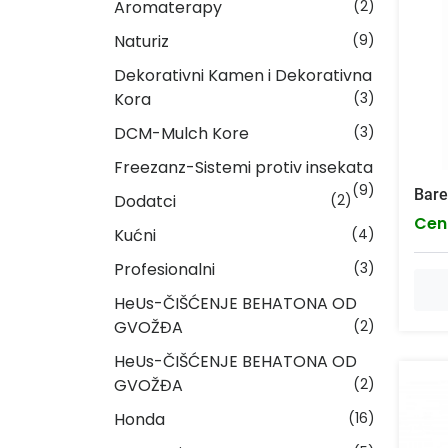
Aromaterapy
(2)
Naturiz
(9)
Dekorativni Kamen i Dekorativna
Kora
(3)
DCM-Mulch Kore
(3)
Freezanz-Sistemi protiv insekata
(9)
Bare
Dodatci
(2)
Cen
Kućni
(4)
Profesionalni
(3)
HeUs-ČIŠĆENJE BEHATONA OD
GVOŽĐA
(2)
HeUs-ČIŠĆENJE BEHATONA OD
GVOŽĐA
(2)
Honda
(16)