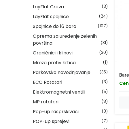
LayFlat Creva
(3)
LayFlat spojnice
(24)
Spojnice do 16 bara
(107)
Oprema za uređenje zelenih
površina
(31)
Graničnici i klinovi
(30)
Mreža protiv krtica
(1)
Parkovsko navodnjavanje
(35)
Bare
ECO Rotatori
(3)
Cen
Elektromagnetni ventili
(5)
MP rotatori
(8)
Pop-up rasprskivači
(3)
POP-up sprejevi
(7)