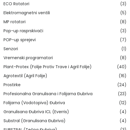
ECO Rotatori
(3)
Elektromagnetni ventili
(5)
MP rotatori
(8)
Pop-up rasprskivači
(3)
POP-up sprejevi
(7)
Senzori
(1)
Vremenski programatori
(8)
Plant-Protex (Folije Protiv Trave i Agril Folije)
(40)
Agrotextil (Agril Folije)
(16)
Prostirke
(24)
Profesionalna Granulisana i Folijarna Đubriva
(23)
Folijarna (Vodotopiva) Đubriva
(12)
Granulisana Đubriva ICL (Everris)
(4)
Substral (Granulisana Đubriva)
(4)
SUBSTRAL (Tečna Đubriva)
(3)