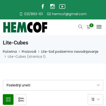
021/893-101
hemcof@gmail.com
0
Lite-Cubes
Početna
Proizvodi
Lite-Soil podzemno navodnjavanje
Lite-Cubes (stranica 1)