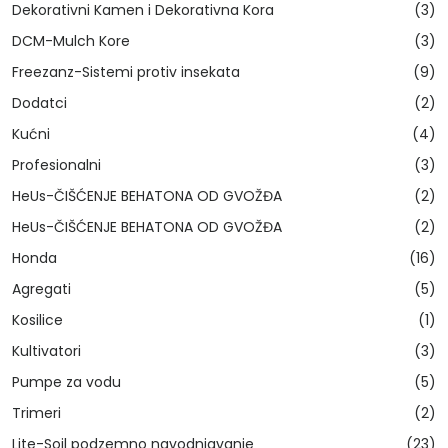
Dekorativni Kamen i Dekorativna Kora
(3)
DCM-Mulch Kore
(3)
Freezanz-Sistemi protiv insekata
(9)
Dodatci
(2)
Kućni
(4)
Profesionalni
(3)
HeUs-ČIŠĆENJE BEHATONA OD GVOŽĐA
(2)
HeUs-ČIŠĆENJE BEHATONA OD GVOŽĐA
(2)
Honda
(16)
Agregati
(5)
Kosilice
(1)
Kultivatori
(3)
Pumpe za vodu
(5)
Trimeri
(2)
Lite-Soil podzemno navodnjavanje
(23)