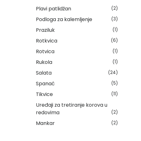
Plavi patlidžan
(2)
Podloga za kalemljenje
(3)
Praziluk
(1)
Rotkvica
(6)
Rotvica
(1)
Rukola
(1)
Salata
(24)
Spanać
(5)
Tikvice
(11)
Uređaji za tretiranje korova u
redovima
(2)
Mankar
(2)