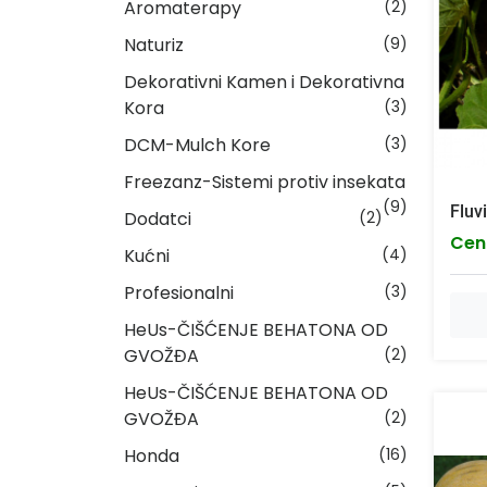
Aromaterapy
(2)
Naturiz
(9)
Dekorativni Kamen i Dekorativna
Kora
(3)
DCM-Mulch Kore
(3)
Freezanz-Sistemi protiv insekata
(9)
Fluv
Dodatci
(2)
Cen
Kućni
(4)
Profesionalni
(3)
HeUs-ČIŠĆENJE BEHATONA OD
GVOŽĐA
(2)
HeUs-ČIŠĆENJE BEHATONA OD
GVOŽĐA
(2)
Honda
(16)