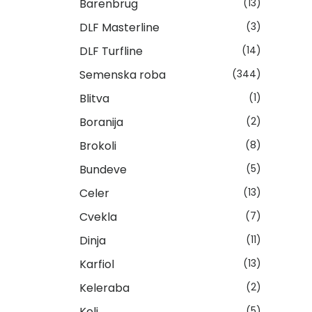
Barenbrug
(13)
DLF Masterline
(3)
DLF Turfline
(14)
Semenska roba
(344)
Blitva
(1)
Boranija
(2)
Brokoli
(8)
Bundeve
(5)
Celer
(13)
Cvekla
(7)
Dinja
(11)
Karfiol
(13)
Keleraba
(2)
Kelj
(5)