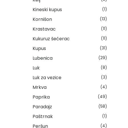
Kineski kupus
(1)
Kornišon
(13)
Krastavac
(11)
Kukuruz šećerac
(11)
Kupus
(31)
Lubenica
(29)
Luk
(8)
Luk za vezice
(3)
Mrkva
(4)
Paprika
(49)
Paradajz
(58)
Paštrnak
(1)
Peršun
(4)