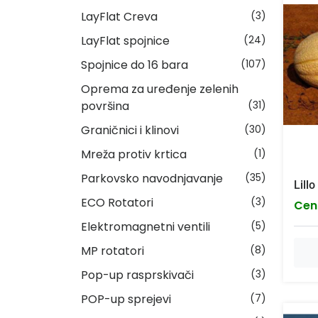
LayFlat Creva
(3)
LayFlat spojnice
(24)
Spojnice do 16 bara
(107)
Oprema za uređenje zelenih
površina
(31)
Graničnici i klinovi
(30)
Mreža protiv krtica
(1)
Parkovsko navodnjavanje
(35)
Lill
ECO Rotatori
(3)
Cen
Elektromagnetni ventili
(5)
MP rotatori
(8)
Pop-up rasprskivači
(3)
POP-up sprejevi
(7)