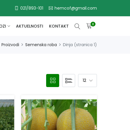
021/893-101
hemcof@gmail.com
0
OZI
AKTUELNOSTI
KONTAKT
Proizvodi
Semenska roba
Dinja (stranica 1)