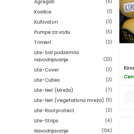
Agregati
(5)
Kosilice
(1)
Kultivatori
(3)
Pumpe za vodu
(5)
Trimeri
(2)
Lite-Soil podzemno
navodnjavanje
(23)
Kiro
Lite-Cover
(2)
Cen
Lite-Cubes
(3)
Lite-Net (Mreža)
(7)
Lite-Net (Vegetativna mreža)
(5)
Lite-Rootprotect
(2)
Lite-Strips
(4)
Navodnjavanje
(134)