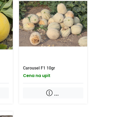
Carousel F1 10gr
Cena na upit
...