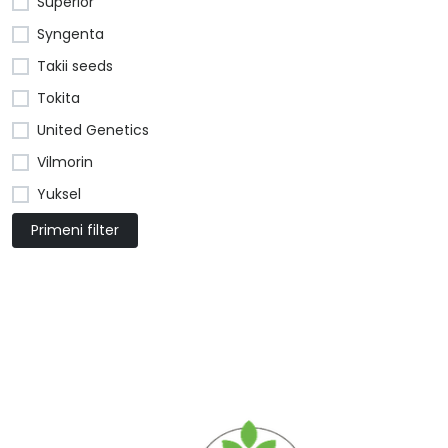
Superior
Syngenta
Takii seeds
Tokita
United Genetics
Vilmorin
Yuksel
Primeni filter