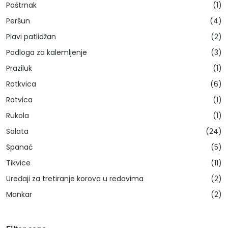
Paštrnak
(1)
Peršun
(4)
Plavi patlidžan
(2)
Podloga za kalemljenje
(3)
Praziluk
(1)
Rotkvica
(6)
Rotvica
(1)
Rukola
(1)
Salata
(24)
Spanać
(5)
Tikvice
(11)
Uređaji za tretiranje korova u redovima
(2)
Mankar
(2)