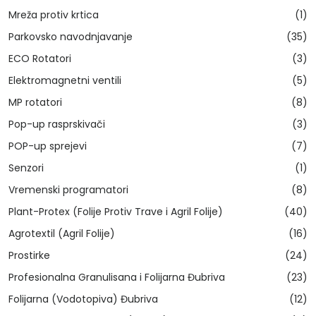
Mreža protiv krtica
(1)
Parkovsko navodnjavanje
(35)
ECO Rotatori
(3)
Elektromagnetni ventili
(5)
MP rotatori
(8)
Pop-up rasprskivači
(3)
POP-up sprejevi
(7)
Senzori
(1)
Vremenski programatori
(8)
Plant-Protex (Folije Protiv Trave i Agril Folije)
(40)
Agrotextil (Agril Folije)
(16)
Prostirke
(24)
Profesionalna Granulisana i Folijarna Đubriva
(23)
Folijarna (Vodotopiva) Đubriva
(12)