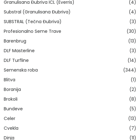
Granulisana Đubriva ICL (Everris)
(4)
Substral (Granulisana Đubriva)
(4)
SUBSTRAL (Tečna Đubriva)
(3)
Profesionalno Seme Trave
(30)
Barenbrug
(13)
DLF Masterline
(3)
DLF Turfline
(14)
Semenska roba
(344)
Blitva
(1)
Boranija
(2)
Brokoli
(8)
Bundeve
(5)
Celer
(13)
Cvekla
(7)
Dinja
(11)