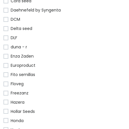
Cora seed
Daehnefeld by Syngenta
DCM
Delta seed
DLF
duna - r
Enza Zaden
Europroduct
Fito semillas
Floveg
Freezanz
Hazera
Hollar Seeds
Honda