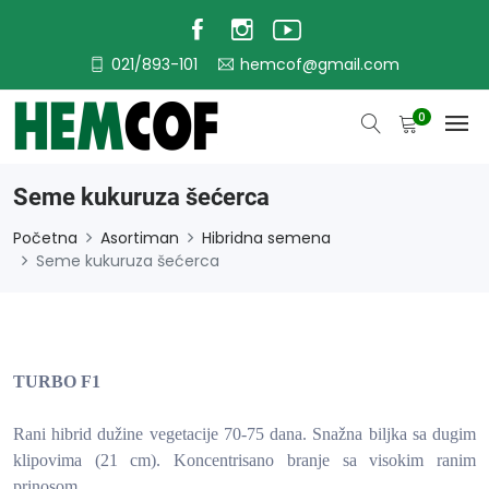
021/893-101
hemcof@gmail.com
0
Seme kukuruza šećerca
Početna
Asortiman
Hibridna semena
Seme kukuruza šećerca
TURBO F1
Rani hibrid dužine vegetacije 70-75 dana. Snažna biljka sa dugim
klipovima (21 cm). Koncentrisano branje sa visokim ranim
prinosom.