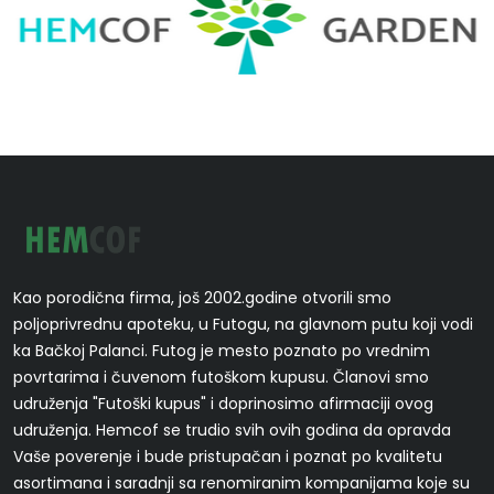
Kao porodična firma, još 2002.godine otvorili smo
poljoprivrednu apoteku, u Futogu, na glavnom putu koji vodi
ka Bačkoj Palanci. Futog je mesto poznato po vrednim
povrtarima i čuvenom futoškom kupusu. Članovi smo
udruženja "Futoški kupus" i doprinosimo afirmaciji ovog
udruženja. Hemcof se trudio svih ovih godina da opravda
Vaše poverenje i bude pristupačan i poznat po kvalitetu
asortimana i saradnji sa renomiranim kompanijama koje su