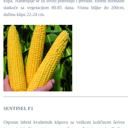
klipa. Namenjuje se za svežu potrošnju i preradu. Hibrid normalne
slatkoće sa vegetacijom 80-85 dana. Visina biljke do 200cm,
dužina klipa 22-24 cm.
______________________________________________________
SENTINEL F1
Otporan hibrid kvalitetnih klipova sa velikom količinom šećera