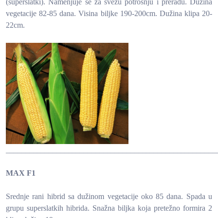
(superslatki). Namenjuje se za svežu potrošnju i preradu. Dužina
vegetacije 82-85 dana. Visina biljke 190-200cm. Dužina klipa 20-
22cm.
______________________________________________________
MAX F1
Srednje rani hibrid sa dužinom vegetacije oko 85 dana. Spada u
grupu superslatkih hibrida. Snažna biljka koja pretežno formira 2