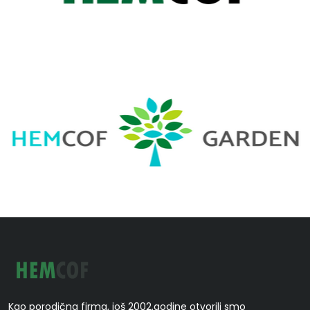
Kao porodična firma, još 2002.godine otvorili smo