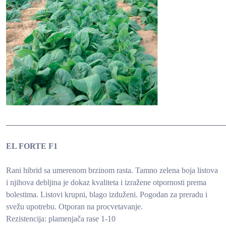
______________________________________________________
EL FORTE F1
Rani hibrid sa umerenom brzinom rasta. Tamno zelena boja listova
i njihova debljina je dokaz kvaliteta i izražene otpornosti prema
bolestima. Listovi krupni, blago izduženi. Pogodan za preradu i
svežu upotrebu. Otporan na procvetavanje.
Rezistencija: plamenjača rase 1-10