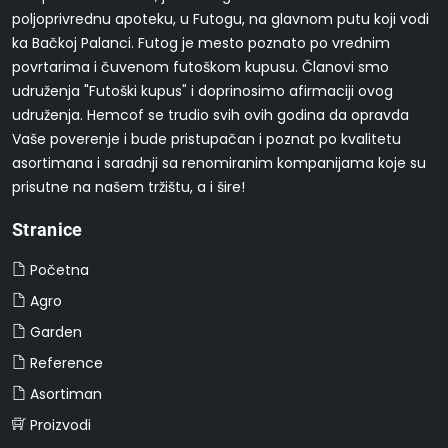
poljoprivrednu apoteku, u Futogu, na glavnom putu koji vodi
ka Bačkoj Palanci. Futog je mesto poznato po vrednim
povrtarima i čuvenom futoškom kupusu. Članovi smo
udruženja "Futoški kupus" i doprinosimo afirmaciji ovog
udruženja. Hemcof se trudio svih ovih godina da opravda
Vaše poverenje i bude pristupačan i poznat po kvalitetu
asortimana i saradnji sa renomiranim kompanijama koje su
prisutne na našem tržištu, a i šire!
Stranice
Početna
Agro
Garden
Reference
Asortiman
Proizvodi