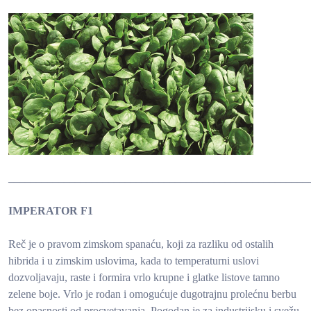
______________________________________________________
IMPERATOR F1
Reč je o pravom zimskom spanaću, koji za razliku od ostalih
hibrida i u zimskim uslovima, kada to temperaturni uslovi
dozvoljavaju, raste i formira vrlo krupne i glatke listove tamno
zelene boje. Vrlo je rodan i omogućuje dugotrajnu prolećnu berbu
bez opasnosti od procvetavanja. Pogodan je za industrijsku i svežu