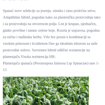
Spanać nove selekcije za jesenju, zimsku i ranu prolećnu setvu.
Adaptibilan hibrid, pogodan kako za plasteničku proizvodnju tako
i za proizvodnju na otvorenom polju. List je krupan, ujednačen,
glatke površine i tamno zelene boje. Rozeta je uspravna, pogodna
za ručnu i mašinsku berbu. Vrlo brz porast u kombinaciji sa
visokim prinosom i kvalitetom čine ga idealnim izborom za naše
proizvodne uslove. Savremen hibrid odlične rezistencije na
plamenjaču.Visoka rezistencija HR:
Plamenjača spanaća (Peronospora farinosa f.sp Spinaciae) rase 1-
13