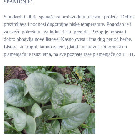
SPANION F1
Standardni hibrid spanaća za proizvodnju u jesen i proleće. Dobro
prezimljava i podnosi dugotrajne niske temperature. Pogodan je i
za svežu potrošnju i za industrijsku preradu. Brzog je porasta i
dobro obnavlja nove listove. Kasno cveta i ima dug period berbe.
Listovi su krupni, tamno zeleni, glatki i uspravni. Otpornost na
plamenjaču je izuzuetna, na sve poznate rase plamenjače od 1 - 11.