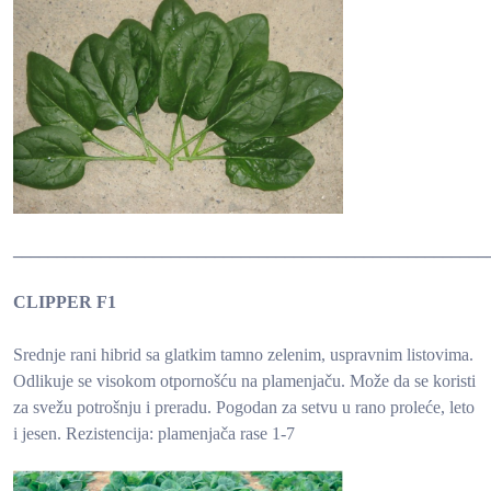
______________________________________________________
CLIPPER F1
Srednje rani hibrid sa glatkim tamno zelenim, uspravnim listovima.
Odlikuje se visokom otpornošću na plamenjaču. Može da se koristi
za svežu potrošnju i preradu. Pogodan za setvu u rano proleće, leto
i jesen.
Rezistencija: plamenjača rase 1-7