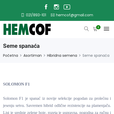
021/893-101
hemcof@gmail.com
0
Seme spanaća
Početna
Asortiman
Hibridna semena
Seme spanaća
SOLOMON F1
Solomon F1 je spanać iz novije selekcije pogodan za prolećnu i
jesenju setvu. Savremen hibrid odlične rezistencije na plamenjaču.
List je srednje zelene boje, rozeta je uspravna, pogodna za ručnu i