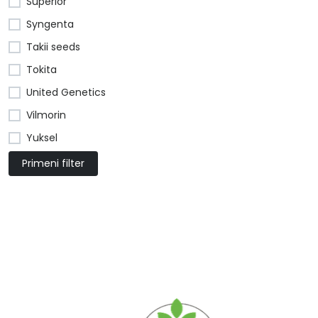
Superior
Syngenta
Takii seeds
Tokita
United Genetics
Vilmorin
Yuksel
Primeni filter