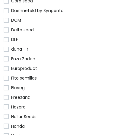
Cora seed
Daehnefeld by Syngenta
DCM
Delta seed
DLF
duna - r
Enza Zaden
Europroduct
Fito semillas
Floveg
Freezanz
Hazera
Hollar Seeds
Honda