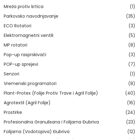
Mreža protiv krtica
(1)
Parkovsko navodnjavanje
(35)
ECO Rotatori
(3)
Elektromagnetni ventili
(5)
MP rotatori
(8)
Pop-up rasprskivači
(3)
POP-up sprejevi
(7)
Senzori
(1)
Vremenski programatori
(8)
Plant-Protex (Folije Protiv Trave i Agril Folije)
(40)
Agrotextil (Agril Folije)
(16)
Prostirke
(24)
Profesionalna Granulisana i Folijarna Đubriva
(23)
Folijarna (Vodotopiva) Đubriva
(12)