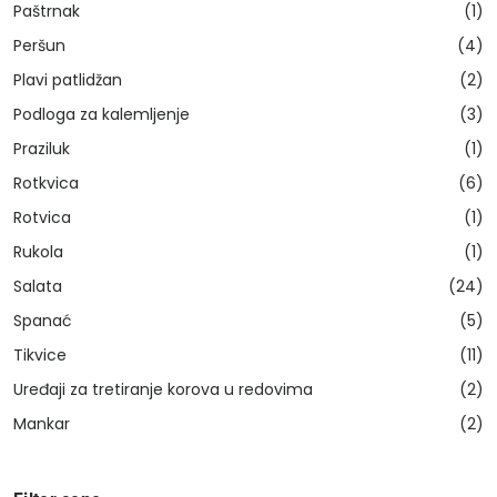
Paštrnak
(1)
Peršun
(4)
Plavi patlidžan
(2)
Podloga za kalemljenje
(3)
Praziluk
(1)
Rotkvica
(6)
Rotvica
(1)
Rukola
(1)
Salata
(24)
Spanać
(5)
Tikvice
(11)
Uređaji za tretiranje korova u redovima
(2)
Mankar
(2)