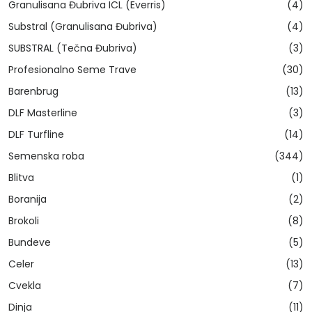
Granulisana Đubriva ICL (Everris)
(4)
Substral (Granulisana Đubriva)
(4)
SUBSTRAL (Tečna Đubriva)
(3)
Profesionalno Seme Trave
(30)
Barenbrug
(13)
DLF Masterline
(3)
DLF Turfline
(14)
Semenska roba
(344)
Blitva
(1)
Boranija
(2)
Brokoli
(8)
Bundeve
(5)
Celer
(13)
Cvekla
(7)
Dinja
(11)