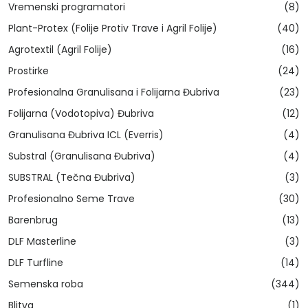
Vremenski programatori
(8)
Plant-Protex (Folije Protiv Trave i Agril Folije)
(40)
Agrotextil (Agril Folije)
(16)
Prostirke
(24)
Profesionalna Granulisana i Folijarna Đubriva
(23)
Folijarna (Vodotopiva) Đubriva
(12)
Granulisana Đubriva ICL (Everris)
(4)
Substral (Granulisana Đubriva)
(4)
SUBSTRAL (Tečna Đubriva)
(3)
Profesionalno Seme Trave
(30)
Barenbrug
(13)
DLF Masterline
(3)
DLF Turfline
(14)
Semenska roba
(344)
Blitva
(1)