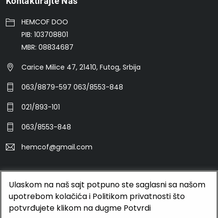
Kontaktirajte Nas
HEMCOF DOO
PIB: 103708801
MBR: 08834687
Carice Milice 47, 21410, Futog, Srbija
063/8879-597 063/8553-848
021/893-101
063/8553-848
hemcof@gmail.com
Ulaskom na naš sajt potpuno ste saglasni sa našom
©2026 HEMCOF DOO
upotrebom kolačića i Politikom privatnosti što
BUTOBU - Izrada web sajta i internet prodavnice, optimizacija
potvrđujete klikom na dugme Potvrdi
sajtova, web marketing