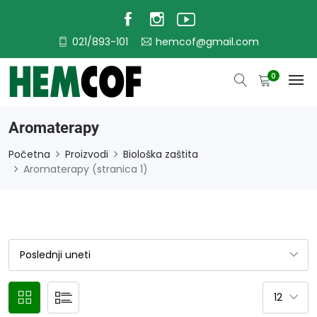
021/893-101
hemcof@gmail.com
0
Aromaterapy
Početna
Proizvodi
Biološka zaštita
Aromaterapy (stranica 1)