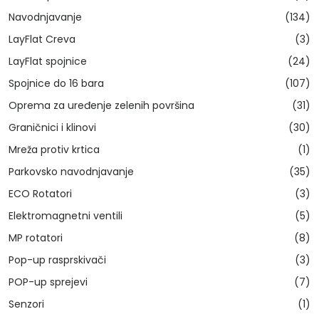
Navodnjavanje
(134)
LayFlat Creva
(3)
LayFlat spojnice
(24)
Spojnice do 16 bara
(107)
Oprema za uređenje zelenih površina
(31)
Graničnici i klinovi
(30)
Mreža protiv krtica
(1)
Parkovsko navodnjavanje
(35)
ECO Rotatori
(3)
Elektromagnetni ventili
(5)
MP rotatori
(8)
Pop-up rasprskivači
(3)
POP-up sprejevi
(7)
Senzori
(1)