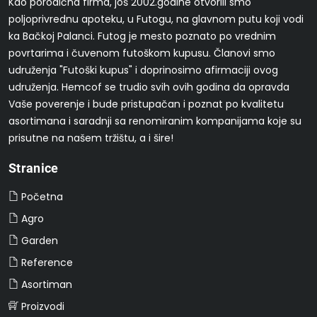
Kao porodična firma, još 2002.godine otvorili smo
poljoprivrednu apoteku, u Futogu, na glavnom putu koji vodi
ka Bačkoj Palanci. Futog je mesto poznato po vrednim
povrtarima i čuvenom futoškom kupusu. Članovi smo
udruženja "Futoški kupus" i doprinosimo afirmaciji ovog
udruženja. Hemcof se trudio svih ovih godina da opravda
Vaše poverenje i bude pristupačan i poznat po kvalitetu
asortimana i saradnji sa renomiranim kompanijama koje su
prisutne na našem tržištu, a i šire!
Stranice
Početna
Agro
Garden
Reference
Asortiman
Proizvodi