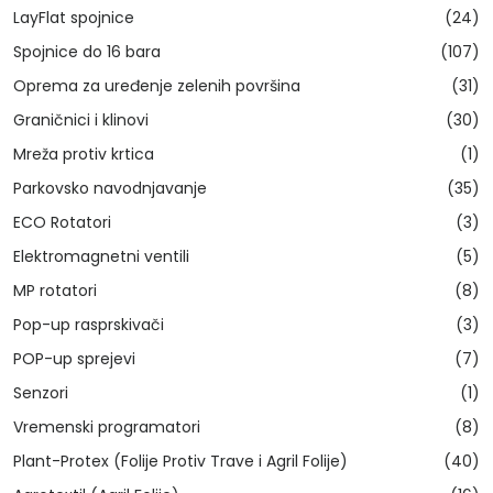
LayFlat spojnice
(24)
Spojnice do 16 bara
(107)
Oprema za uređenje zelenih površina
(31)
Graničnici i klinovi
(30)
Mreža protiv krtica
(1)
Parkovsko navodnjavanje
(35)
ECO Rotatori
(3)
Elektromagnetni ventili
(5)
MP rotatori
(8)
Pop-up rasprskivači
(3)
POP-up sprejevi
(7)
Senzori
(1)
Vremenski programatori
(8)
Plant-Protex (Folije Protiv Trave i Agril Folije)
(40)