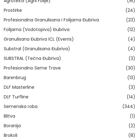
Agrotextil (Agril Folije)
(16)
Prostirke
(24)
Profesionalna Granulisana i Folijarna Đubriva
(23)
Folijarna (Vodotopiva) Đubriva
(12)
Granulisana Đubriva ICL (Everris)
(4)
Substral (Granulisana Đubriva)
(4)
SUBSTRAL (Tečna Đubriva)
(3)
Profesionalno Seme Trave
(30)
Barenbrug
(13)
DLF Masterline
(3)
DLF Turfline
(14)
Semenska roba
(344)
Blitva
(1)
Boranija
(2)
Brokoli
(8)