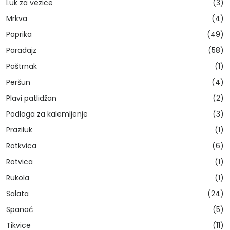
Luk za vezice
(3)
Mrkva
(4)
Paprika
(49)
Paradajz
(58)
Paštrnak
(1)
Peršun
(4)
Plavi patlidžan
(2)
Podloga za kalemljenje
(3)
Praziluk
(1)
Rotkvica
(6)
Rotvica
(1)
Rukola
(1)
Salata
(24)
Spanać
(5)
Tikvice
(11)