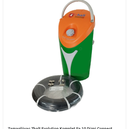
Zamagljivac Zhalt Evolution Komplet Sa 10 Dizni Connect